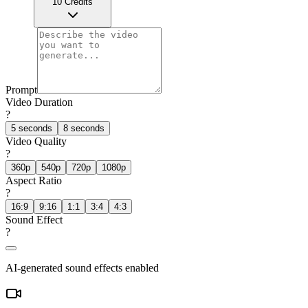
10
Credits
Prompt
Video Duration
?
5 seconds
8 seconds
Video Quality
?
360p
540p
720p
1080p
Aspect Ratio
?
16:9
9:16
1:1
3:4
4:3
Sound Effect
?
AI-generated sound effects enabled