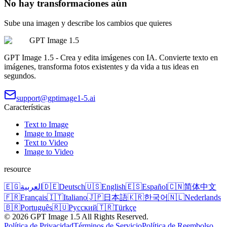
No hay transformaciones aún
Sube una imagen y describe los cambios que quieres
GPT Image 1.5
GPT Image 1.5 - Crea y edita imágenes con IA. Convierte texto en
imágenes, transforma fotos existentes y da vida a tus ideas en
segundos.
support@gptimage1-5.ai
Características
Text to Image
Image to Image
Text to Video
Image to Video
resource
🇪🇬
العربية
🇩🇪
Deutsch
🇺🇸
English
🇪🇸
Español
🇨🇳
简体中文
🇫🇷
Français
🇮🇹
Italiano
🇯🇵
日本語
🇰🇷
한국어
🇳🇱
Nederlands
🇧🇷
Português
🇷🇺
Русский
🇹🇷
Türkçe
©
2026
GPT Image 1.5
All Rights Reserved.
Política de Privacidad
Términos de Servicio
Política de Reembolso